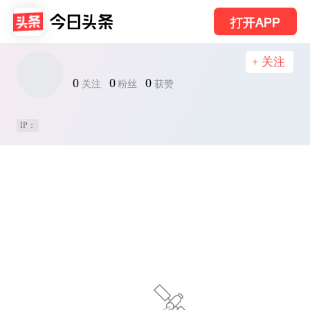
打开APP
+ 关注
0
0
0
关注
粉丝
获赞
IP：