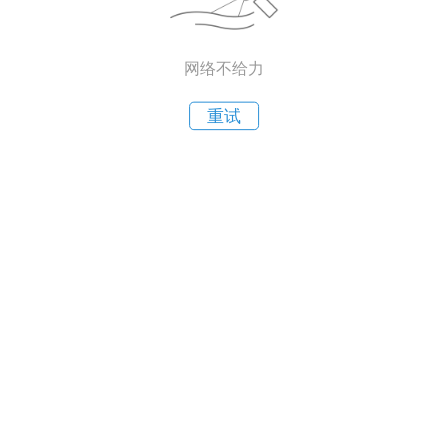
网络不给力
重试