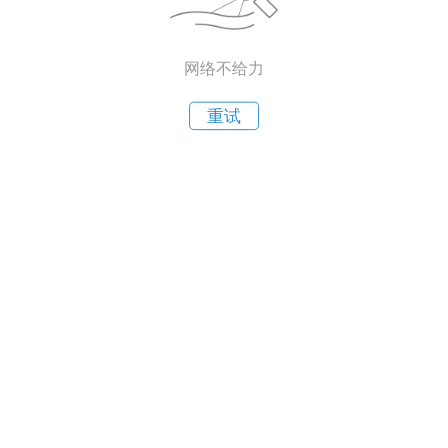
网络不给力
重试