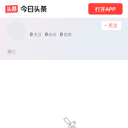
打开APP
+ 关注
0
0
0
关注
粉丝
获赞
IP：