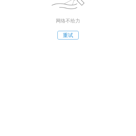
网络不给力
重试