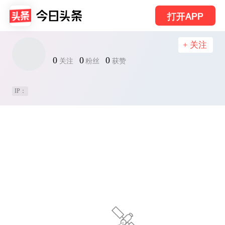
打开APP
+ 关注
0
0
0
关注
粉丝
获赞
IP：