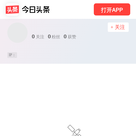
打开APP
+ 关注
0
0
0
关注
粉丝
获赞
IP：