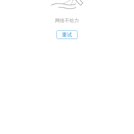
网络不给力
重试