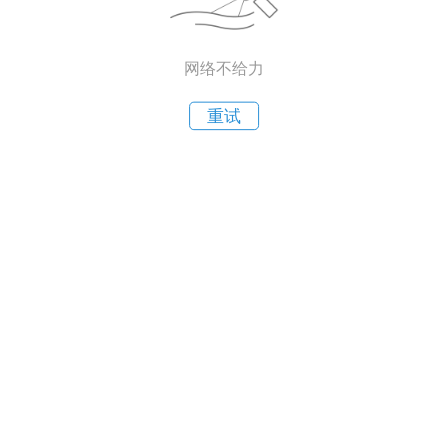
网络不给力
重试