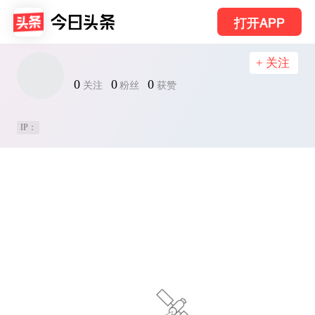
打开APP
+ 关注
0
0
0
关注
粉丝
获赞
IP：