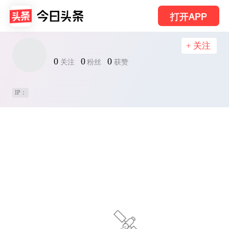
打开APP
+ 关注
0
0
0
关注
粉丝
获赞
IP：