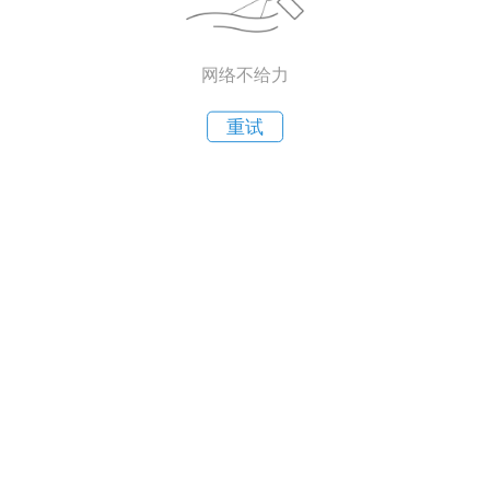
网络不给力
重试