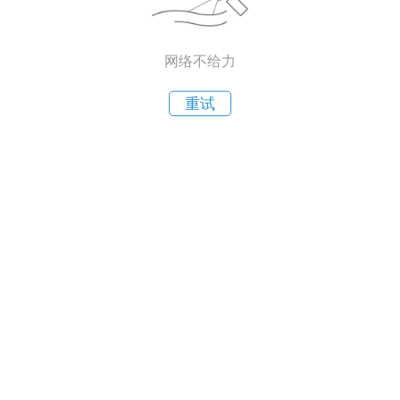
网络不给力
重试