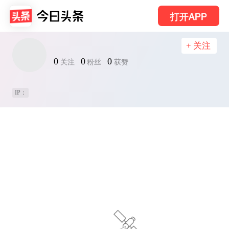
打开APP
+ 关注
0
0
0
关注
粉丝
获赞
IP：