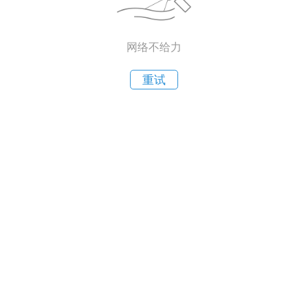
网络不给力
重试