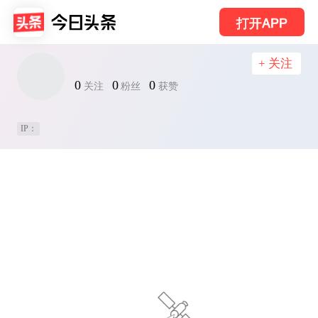
打开APP
+ 关注
0
0
0
关注
粉丝
获赞
IP：