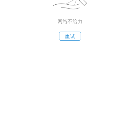
网络不给力
重试