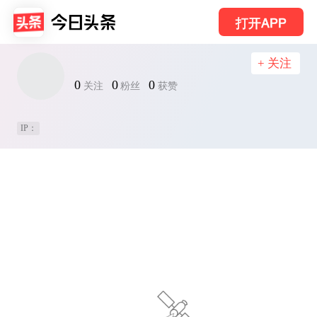
打开APP
+ 关注
0
0
0
关注
粉丝
获赞
IP：