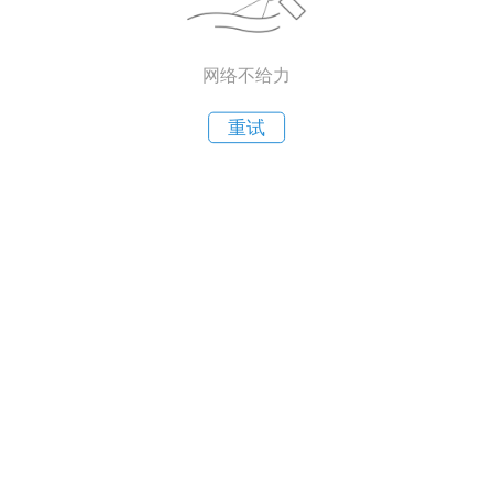
网络不给力
重试