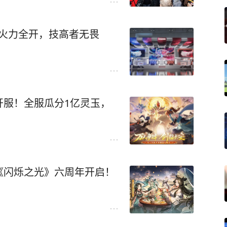
oy：火力全开，技高者无畏
开服！全服瓜分1亿灵玉，
《闪烁之光》六周年开启！