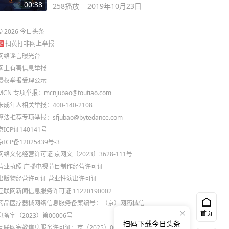
能玩的吗？
00:38
258
播放
2019年10月23日
©
2026
今日头条
扫黄打非网上举报
网络谣言曝光台
网上有害信息举报
侵权举报受理公示
MCN 专项举报：mcnjubao@toutiao.com
未成年人相关举报：400-140-2108
算法推荐专项举报：sfjubao@bytedance.com
京ICP证140141号
京ICP备12025439号-3
网络文化经营许可证 京网文〔2023〕3628-111号
营业执照
广播电视节目制作经营许可证
出版物经营许可证
营业性演出许可证
互联网新闻信息服务许可证 11220190002
药品医疗器械网络信息服务备案编号：（京）网药械信
首页
息备字（2023）第00006号
扫码下载今日头条
互联网宗教信息服务许可证：京（2025）0000021