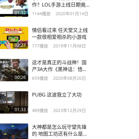
作？LOL手游上线日期竟然
要等这么久？
01:32
1144
播放
2020年01月14日
情侣看过来 任天堂又上线
一款很相爱相杀的小游戏
02:27
777
播放
2019年11月08日
这才是真正的斗战神！国
产3A大作《黑神话：悟
空》超燃结尾！
00:26
659
播放
2020年08月20日
PUBG 这波我立了大功
01:33
489
播放
2023年12月29日
大神都是怎么玩守望先锋
的 地图工坊还有什么是不