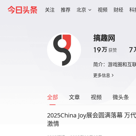
关注
推荐
北京
视频
财经
科
搞趣网
19
7
万
获赞
简介：
游戏圈和互
更多信息
全部
文章
视频
微头条
2025China Joy展会圆满落
激情