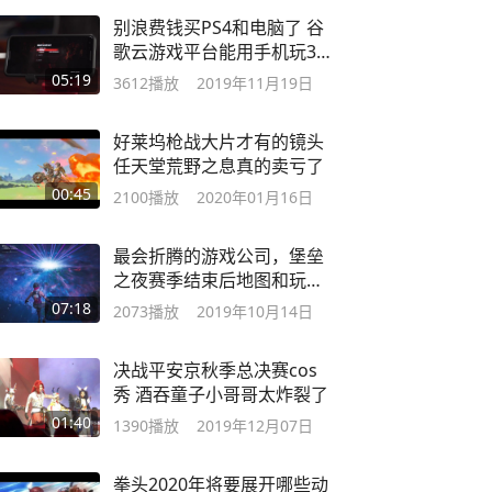
别浪费钱买PS4和电脑了 谷
歌云游戏平台能用手机玩3A
大作了
05:19
3612
播放
2019年11月19日
好莱坞枪战大片才有的镜头
任天堂荒野之息真的卖亏了
00:45
2100
播放
2020年01月16日
最会折腾的游戏公司，堡垒
之夜赛季结束后地图和玩家
当场爆炸了!
07:18
2073
播放
2019年10月14日
决战平安京秋季总决赛cos
秀 酒吞童子小哥哥太炸裂了
01:40
1390
播放
2019年12月07日
拳头2020年将要展开哪些动