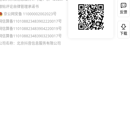
跟帖评论自律管理承诺书
反馈
京公网安备 11000002002023号
网信算备110108823483902220017号
网信算备110108823483904220019号
下载
网信算备110108823483903230017号
公司名称：北京抖音信息服务有限公司