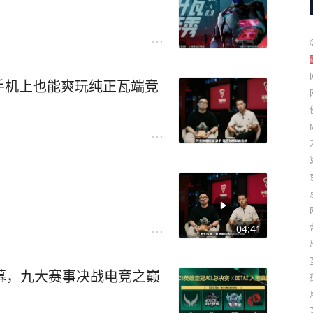
手机上也能爽玩纯正瓦端竞
04:41
日揭幕，九大赛事决战电竞之巅