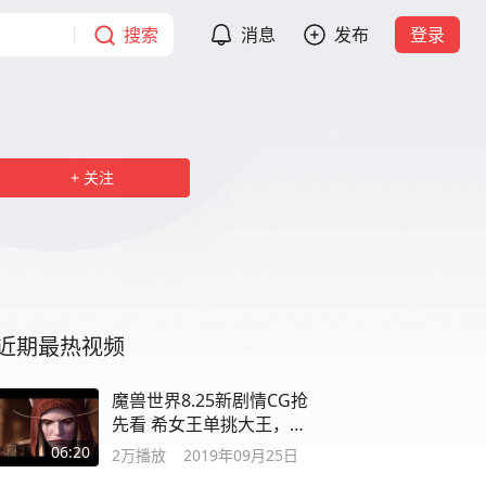
搜索
消息
发布
登录
关注
近期最热视频
魔兽世界8.25新剧情CG抢
先看 希女王单挑大王，嘲
讽部落都是废物
06:20
2万
播放
2019年09月25日