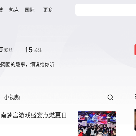
技
热点
国际
更多
15
万
粉丝
关注
联网圈的趣事，细说给你听
小视频
幕 万代南梦宫游戏盛宴点燃夏日