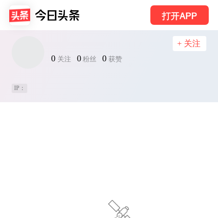
打开APP
+ 关注
0
0
0
关注
粉丝
获赞
IP：