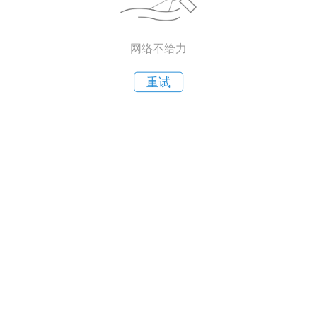
网络不给力
重试