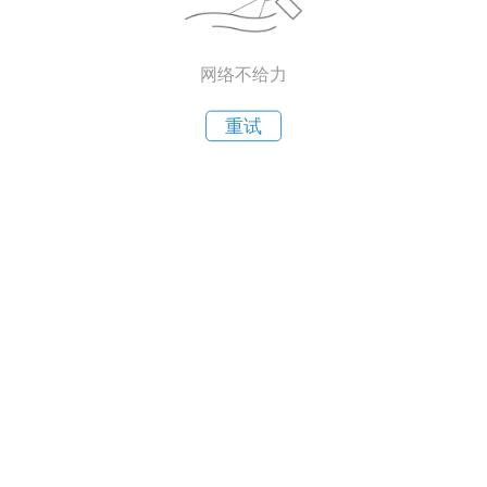
网络不给力
重试