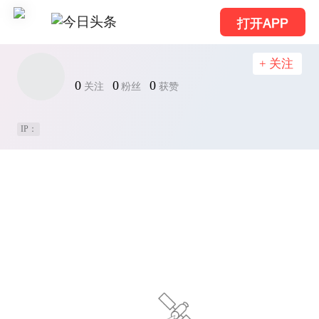
打开APP
+ 关注
0
0
0
关注
粉丝
获赞
IP：