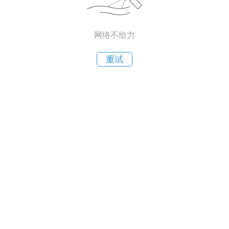
网络不给力
重试