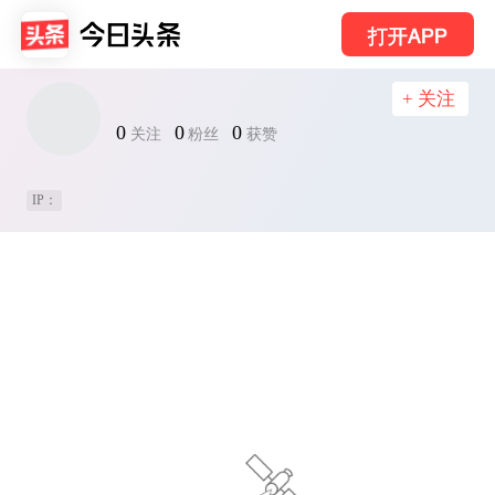
打开APP
+ 关注
0
0
0
关注
粉丝
获赞
IP：