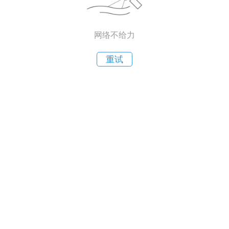
网络不给力
重试