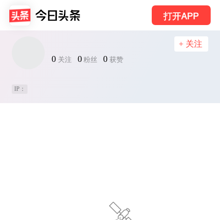
打开APP
+ 关注
0
0
0
关注
粉丝
获赞
IP：