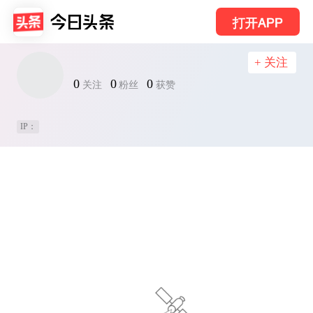
打开APP
+ 关注
0
0
0
关注
粉丝
获赞
IP：