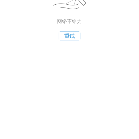
网络不给力
重试