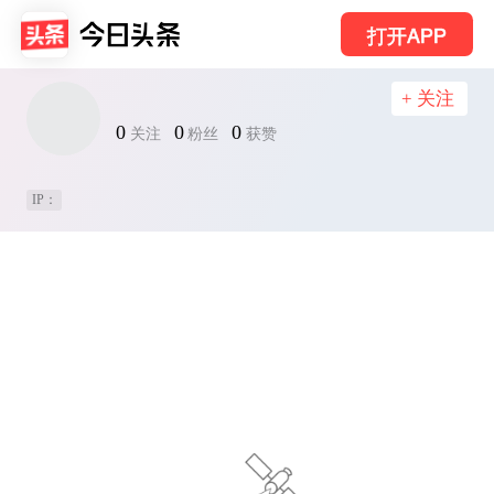
打开APP
+ 关注
0
0
0
关注
粉丝
获赞
IP：