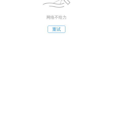
网络不给力
重试