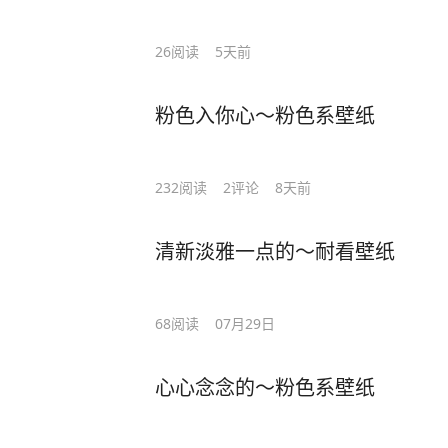
26
阅读
5天前
粉色入你心～粉色系壁纸
232
阅读
2
评论
8天前
清新淡雅一点的～耐看壁纸
68
阅读
07月29日
心心念念的～粉色系壁纸