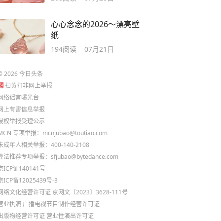
心心念念的2026～漂亮壁
纸
194
阅读
07月21日
©
2026
今日头条
扫黄打非网上举报
网络谣言曝光台
网上有害信息举报
侵权举报受理公示
MCN 专项举报：mcnjubao@toutiao.com
未成年人相关举报：400-140-2108
算法推荐专项举报：sfjubao@bytedance.com
京ICP证140141号
京ICP备12025439号-3
网络文化经营许可证 京网文〔2023〕3628-111号
营业执照
广播电视节目制作经营许可证
出版物经营许可证
营业性演出许可证