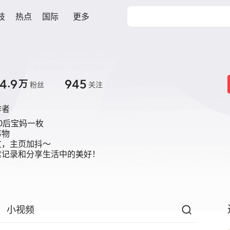
技
热点
国际
更多
4.9
945
万
粉丝
关注
作者
0后宝妈一枚

物

，主页加抖～

记录和分享生活中的美好！
小视频