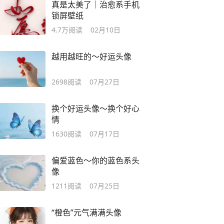
真是太美了｜治愈系手机
锁屏壁纸
4.7万
阅读
02月10日
越用越旺的～好运头像
2698
阅读
07月27日
换个好运头像～换个好心
情
1630
阅读
07月17日
偏爱蓝色～你的蓝色系头
像
1211
阅读
07月25日
“橙色”元气满满头像