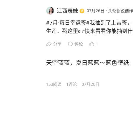
江西表妹
07月26日
·
头条新锐创作
#7月·每日幸运签#我抽到了上吉签
生莲。戳这里👉快来看看你能抽到
分享
评论
1
天空蓝蓝，夏日蓝蓝～蓝色壁纸
153
阅读
1
评论
07月26日