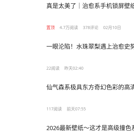
真是太美了｜治愈系手机锁屏壁
置顶
4.7万
阅读
378
评论
02月10日
一眼沦陷！水珠翠梨遇上治愈史
22
阅读
昨天02:40
仙气森系极具东方奇幻色彩的高
117
阅读
前天07:55
2026最新壁纸～这才是高级撞色