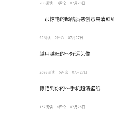
208
阅读
3
评论
07月28日
一眼惊艳的超酷质感创意高清壁
62
阅读
2
评论
07月27日
越用越旺的～好运头像
2698
阅读
6
评论
07月27日
惊艳到你的～手机超清壁纸
157
阅读
4
评论
07月26日