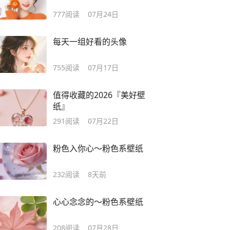
777
阅读
07月24日
每天一组好看的头像
755
阅读
07月17日
值得收藏的2026『美好壁
纸』
291
阅读
07月22日
粉色入你心～粉色系壁纸
232
阅读
8天前
心心念念的～粉色系壁纸
208
阅读
07月28日