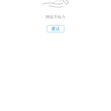
网络不给力
重试