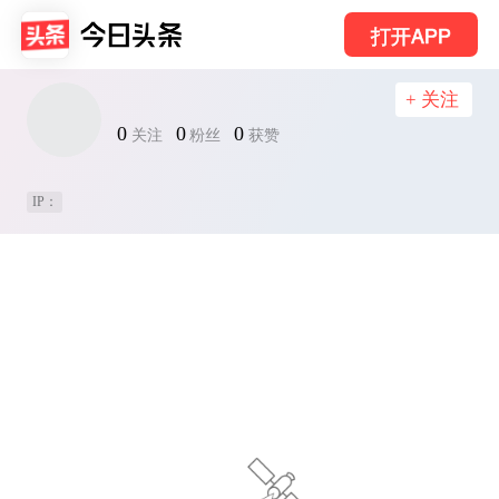
打开APP
+ 关注
0
0
0
关注
粉丝
获赞
IP：