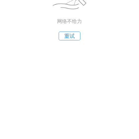
网络不给力
重试