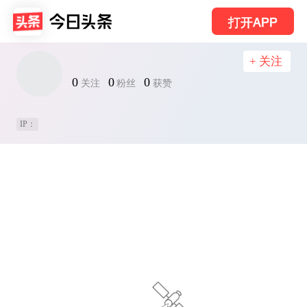
打开APP
+ 关注
0
0
0
关注
粉丝
获赞
IP：