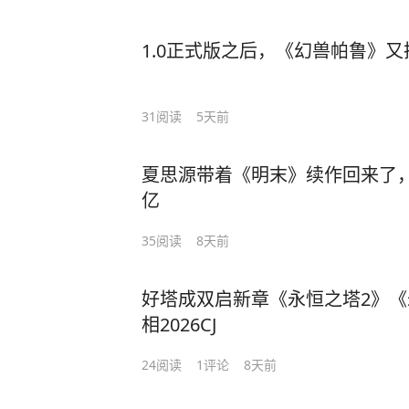
1.0正式版之后，《幻兽帕鲁》
31
阅读
5天前
夏思源带着《明末》续作回来了，还有
亿
35
阅读
8天前
好塔成双启新章《永恒之塔2》
相2026CJ
24
阅读
1
评论
8天前