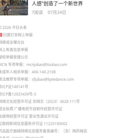
人感”创造了一个新世界
7
阅读
07月24日
©
2026
今日头条
扫黄打非网上举报
网络谣言曝光台
网上有害信息举报
侵权举报受理公示
MCN 专项举报：mcnjubao@toutiao.com
未成年人相关举报：400-140-2108
算法推荐专项举报：sfjubao@bytedance.com
京ICP证140141号
京ICP备12025439号-3
网络文化经营许可证 京网文〔2023〕3628-111号
营业执照
广播电视节目制作经营许可证
出版物经营许可证
营业性演出许可证
互联网新闻信息服务许可证 11220190002
药品医疗器械网络信息服务备案编号：（京）网药械信