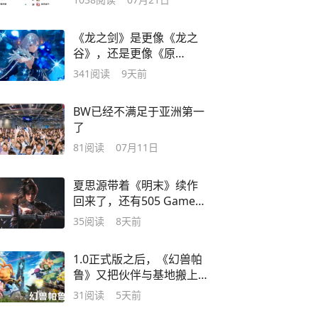
《龙之剑》是更像《龙之
谷》，还是更像《原
神》？
341
阅读
9天前
BW已经不满足于亚洲第一
了
81
阅读
07月11日
夏思源带着《明末》续作
回来了，还有505 Games
给的1.65亿
35
阅读
8天前
1.0正式版之后，《幻兽帕
鲁》又把伙伴与基地搬上
了牌桌
31
阅读
5天前