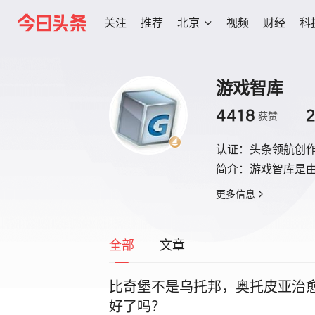
关注
推荐
北京
视频
财经
科
游戏智库
4418
2
获赞
认证：
头条领航创
简介：
游戏智库是
更多信息
全部
文章
比奇堡不是乌托邦，奥托皮亚治
好了吗？