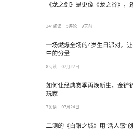
《龙之剑》是更像《龙之谷》，
341
阅读
5
评论
9天前
一场燃爆全场的4岁生日派对，让
中的分量
8
阅读
07月27日
如何让经典赛季再焕新生，金铲铲
玩家
7
阅读
07月24日
二测的《白银之城》用“活人感”