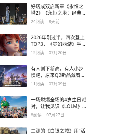
好塔成双启新章《永恒之
塔2》《永恒之塔：经典》
组队亮相2026CJ
24
阅读
8天前
2026年刚过半，四次登上
TOP3，《梦幻西游》手游
的常青绝非偶然
15
阅读
07月20日
有人创下新高，有人小步
慢跑，原来Q2新品藏着这
么多惊喜
11
阅读
07月09日
一场燃爆全场的4岁生日派
对，让我见识《LOLM》在
玩家心中的分量
8
阅读
07月27日
二测的《白银之城》用“活