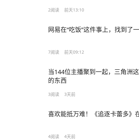
2
阅读
前天13:10
网易在“吃饭”这件事上，找到了
7
阅读
前天09:12
当144位主播聚到一起，三角洲
的东西
3
阅读
3天前
喜欢能抵万难！《追逐卡蕾多》在
4
阅读
4天前