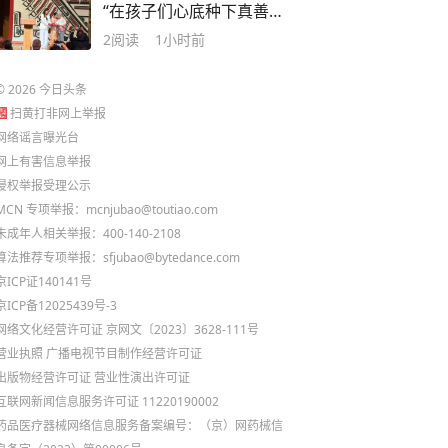
“在孩子们心底种下真善美
的种子”
2
阅读
1小时前
©
2026
今日头条
扫黄打非网上举报
网络谣言曝光台
网上有害信息举报
侵权举报受理公示
MCN 专项举报：mcnjubao@toutiao.com
未成年人相关举报：400-140-2108
算法推荐专项举报：sfjubao@bytedance.com
京ICP证140141号
京ICP备12025439号-3
网络文化经营许可证 京网文〔2023〕3628-111号
营业执照
广播电视节目制作经营许可证
出版物经营许可证
营业性演出许可证
互联网新闻信息服务许可证 11220190002
药品医疗器械网络信息服务备案编号：（京）网药械信