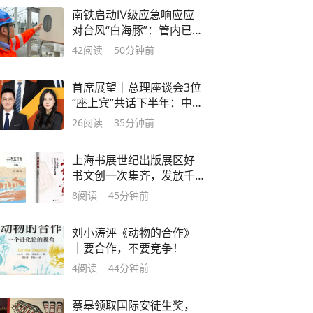
南铁启动Ⅳ级应急响应应
对台风“白海豚”：管内已停
运两趟列车
42
阅读
50分钟前
首席展望｜总理座谈会3位
“座上宾”共话下半年：中国
经济将迈向更均衡的复苏
26
阅读
35分钟前
上海书展世纪出版展区好
书文创一次集齐，发放千
份惠民图书消费券包
8
阅读
45分钟前
刘小涛评《动物的合作》
｜要合作，不要竞争！
4
阅读
44分钟前
蔡皋领取国际安徒生奖，