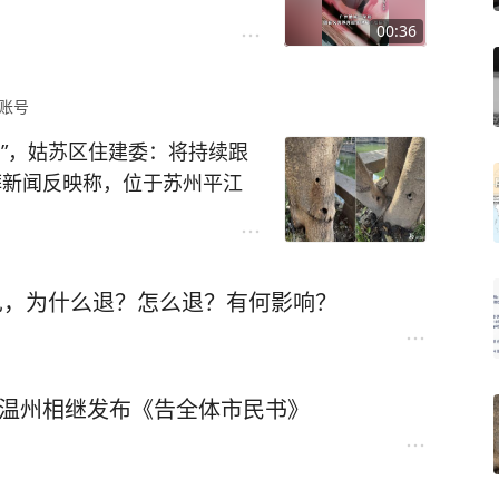
00:36
账号
”，姑苏区住建委：将持续跟
湃新闻反映称，位于苏州平江
树疑遭人为毒害，树干被钻孔
常情况。市民担心，这些承载
反映老树疑似遭蓄意破坏的是
见，为什么退？怎么退？有何影响？
路生活了几十年的居民介绍，
女贞三株。其中，白玉兰树干
女贞发现人为钻孔4处，灌注痕
发黄。7日下午，澎湃新闻致电
、温州相继发布《告全体市民书》
业局）下辖的苏州市林业站。
，被破坏的树木没有挂牌，不
们管辖。澎湃新闻辗转了解