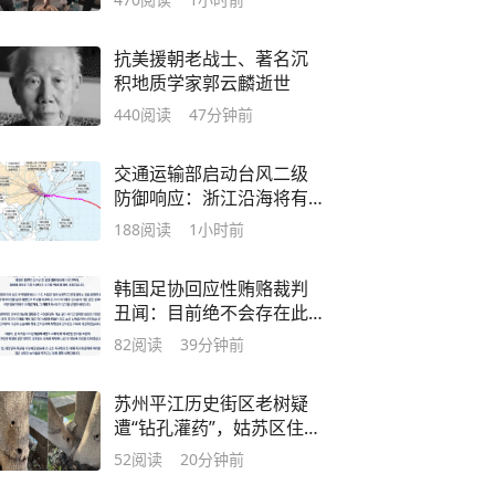
抗美援朝老战士、著名沉
积地质学家郭云麟逝世
440
阅读
47分钟前
交通运输部启动台风二级
防御响应：浙江沿海将有9-
12级大风
188
阅读
1小时前
韩国足协回应性贿赂裁判
丑闻：目前绝不会存在此
类不当行为
82
阅读
39分钟前
苏州平江历史街区老树疑
遭“钻孔灌药”，姑苏区住建
委：将持续跟进救助事宜
52
阅读
20分钟前