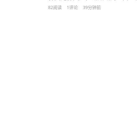
执行更加完善的内部管理准则。”在
82
阅读
1
评论
39分钟前
表示：“对于2026年美加墨世界杯
消息给各位带来的巨大失望与担忧，
球而进行的顽强拼搏与热情，以及在
神，为各位足球爱好者带来欢乐与喜
履行的职能，陷入了名副其实的惨淡
表示：“从国会听证会，到史无前例
未曾知晓的十多年前事件被媒体曝光
各位带来的忧虑，我们深表歉意。不
绝不会存在此类不当行为或不当用卡
示：“我们衷心希望，一直以来身披
队球员们所取得的宝贵成绩和付出的
误解，其意义也不会因此褪色。”“协
指责铭记于心，并以此作为彻底革新
的未来，我们将进行深刻的自我反思
我们将根据外界日益提高的标准和期