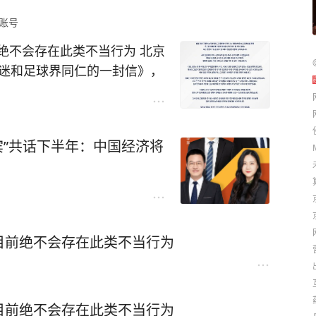
账号
绝不会存在此类不当行为 北京
球迷和足球界同仁的一封信》，
，并明确声明目前绝不存在此
电视台等韩媒报道，韩国足协被
国裁判安排多次性招待。报道
宾”共话下半年：中国经济将
，在韩国国内进行的世界杯、奥运
裁判员和监督员等10多人安排
支付的金额少则数十万韩元，
报道，其获得了一份韩国文化体
协向外国裁判员提供性招待的
目前绝不会存在此类不当行为
对此韩国足协曾回应称：“该事
期限只有5年，因此无法准确
示：“虽然15年前可能发生过
的高度关注等，我们已制定并
目前绝不会存在此类不当行为