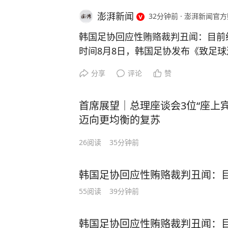
澎湃新闻
32分钟前
·
澎湃新闻官方
韩国足协回应性贿赂裁判丑闻：目前
时间8月8日，韩国足协发布《致足
为近日被曝出的性贿赂丑闻正式致歉
分享
评论
赞
类不当行为。据韩联社、韩国JTBC
曝于十多年前在韩国队比赛之前为外
首席展望｜总理座谈会3位“座上
称，自2011年3月至2012年3月
迈向更均衡的复苏
会预选赛和友谊赛之前，足协为外籍
了性招待，足协职员为色情招待每次
26
阅读
35分钟前
多则超过百万韩元。据JTBC电视台
育观光部审计报告，其中包含韩国足
韩国足协回应性贿赂裁判丑闻：
内容以及相关支付记录。JTBC称，
55
阅读
39分钟前
件发生在15年前，由于足协文件保存
说明所有具体情况。”韩国足协同时表
不光彩的事情，但目前为了回应国民
韩国足协回应性贿赂裁判丑闻：