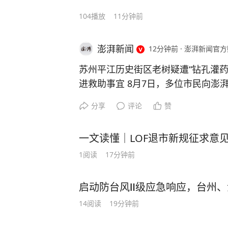
104
播放
11分钟前
澎湃新闻
12分钟前
·
澎湃新闻官方
苏州平江历史街区老树疑遭“钻孔灌药
进救助事宜 8月7日，多位市民向澎
历史街区东花桥巷平江河边的3棵老
分享
评论
赞
并灌入不明液体，导致树叶发黄等异
数代人记忆的老树正面临生存威胁。
一文读懂｜LOF退市新规征求意
平江河岸多位沿街居民。一位在平江
此次受损的老树涉及白玉兰、雪松、
1
阅读
17分钟前
上发现人为钻孔1处，有灌注痕迹；
迹1处；雪松则长势不佳，树叶枯萎
启动防台风Ⅱ级应急响应，台州
苏州市园林和绿化管理局（苏州市林
14
阅读
19分钟前
工作人员回应称，此前已到现场看过
在古树名木保护名录当中，不属于他