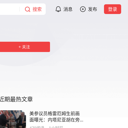
搜索
消息
发布
登录
关注
近期最热文章
美参议员格雷厄姆生前画
面曝光：内塔尼亚胡在旁
为其庆生
470
阅读
1小时前