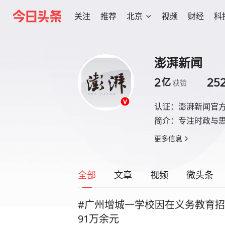
关注
推荐
北京
视频
财经
科
澎湃新闻
2
25
亿
获赞
认证：
澎湃新闻官
简介：
专注时政与
更多信息
全部
文章
视频
微头条
#广州增城一学校因在义务教育招
91万余元