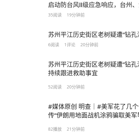
启动防台风Ⅱ级应急响应，台州
到，负责树木保护的具体部门是姑苏
35
阅读
19分钟前
科有关工作人员表示，部门领导和同
木的管养单位共同到现场查看并做了
示，后续树木的救助和养护是区住建
苏州平江历史街区老树疑遭“钻孔
跟进此事。
6
阅读
1
评论
20分钟前
苏州平江历史街区老树疑遭“钻孔
持续跟进救助事宜
52
阅读
20分钟前
#媒体原创 明查｜#美军花了几个
传“伊朗用地面战机涂鸦骗取美军导
的。虽然军事诱饵真实存在，但
82
播放
21分钟前
伊朗在美以伊冲突中使用了这一