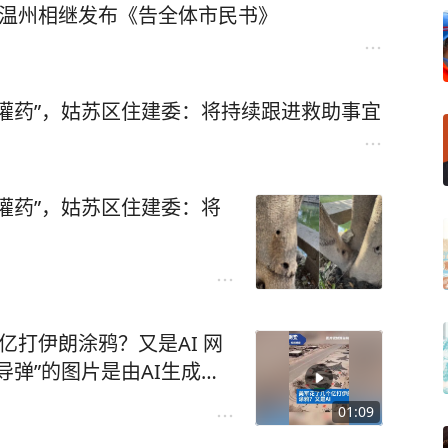
、温州相继发布《告全体市民书》
区住房和建设委员会‌。其绿化
事已在跟进此事，此前已和树
相关养护措施。该工作人员表
委绿化科的职责，他们将持续
灌药”，姑苏区住建委：将持续跟进救助事宜
灌药”，姑苏区住建委：将
亿打伊朗涂鸦？又是AI 网
弹”的图片是由AI生成
截至目前没有公开证据表明
01:09
手段。