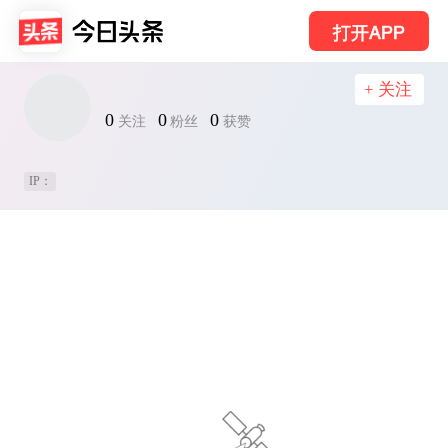
打开APP
+ 关注
0
0
0
关注
粉丝
获赞
IP：