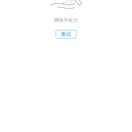
网络不给力
重试