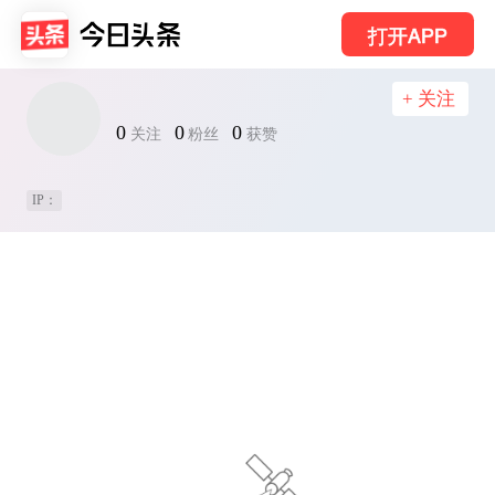
打开APP
+ 关注
0
0
0
关注
粉丝
获赞
IP：