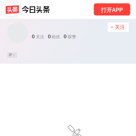
打开APP
+ 关注
0
0
0
关注
粉丝
获赞
IP：