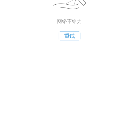
网络不给力
重试