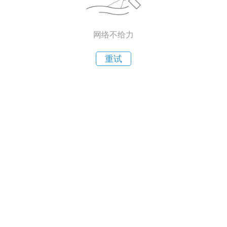
网络不给力
重试