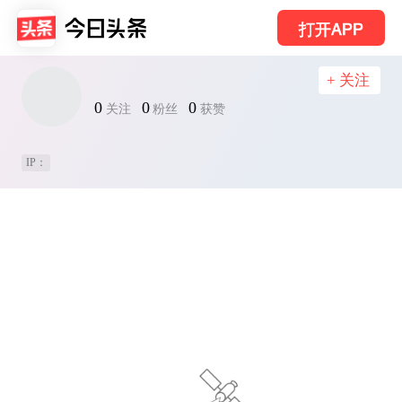
打开APP
+ 关注
0
0
0
关注
粉丝
获赞
IP：