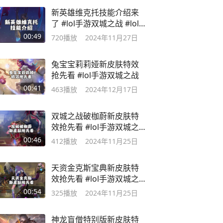
新英雄维克托技能介绍来
了 #lol手游双城之战 #lol
手游版本更新
00:49
720
播放
2024年11月27日
兔宝宝莉莉娅新皮肤特效
抢先看 #lol手游双城之战
00:41
463
播放
2024年12月17日
双城之战破枷蔚新皮肤特
效抢先看 #lol手游双城之
战
00:46
412
播放
2024年11月25日
天资金克斯宝典新皮肤特
效抢先看 #lol手游双城之
战
00:54
325
播放
2024年11月25日
神龙盲僧特别版新皮肤特