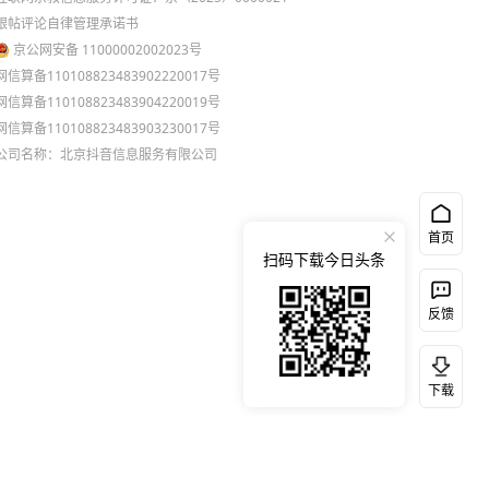
跟帖评论自律管理承诺书
京公网安备 11000002002023号
网信算备110108823483902220017号
网信算备110108823483904220019号
网信算备110108823483903230017号
公司名称：北京抖音信息服务有限公司
首页
扫码下载今日头条
反馈
下载