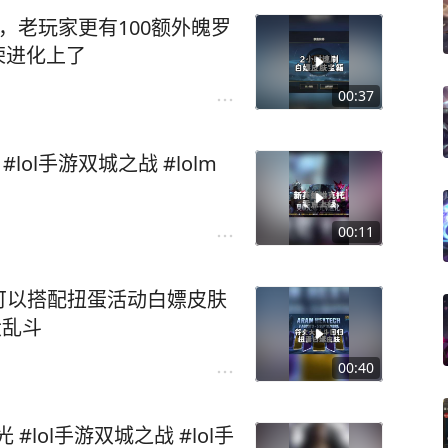
，老玩家更有100额外魄罗
光荣进化上了
00:37
ol手游双城之战 #lolm
00:11
可以搭配扭蛋活动白嫖皮肤
大乱斗
00:40
#lol手游双城之战 #lol手