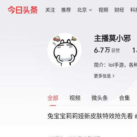
关注
推荐
北京
视频
财经
科
主播莫小邪
6.7
1
万
获赞
简介：
lol手游，
更多信息
全部
视频
微头条
合集
兔宝宝莉莉娅新皮肤特效抢先看 #