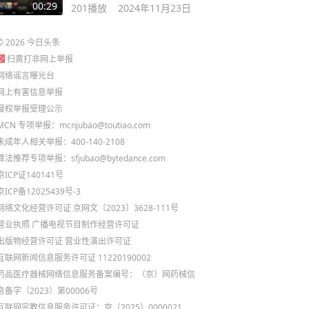
双城之战
00:29
201
播放
2024年11月23日
©
2026
今日头条
扫黄打非网上举报
网络谣言曝光台
网上有害信息举报
侵权举报受理公示
MCN 专项举报：mcnjubao@toutiao.com
未成年人相关举报：400-140-2108
算法推荐专项举报：sfjubao@bytedance.com
京ICP证140141号
京ICP备12025439号-3
网络文化经营许可证 京网文〔2023〕3628-111号
营业执照
广播电视节目制作经营许可证
出版物经营许可证
营业性演出许可证
互联网新闻信息服务许可证 11220190002
药品医疗器械网络信息服务备案编号：（京）网药械信
息备字（2023）第00006号
互联网宗教信息服务许可证：京（2025）0000021