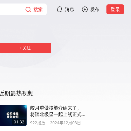
搜索
消息
发布
登录
关注
近期最热视频
皎月重做技能介绍来了，
将随北极星一起上线正式
服
01:32
922
播放
2024年12月03日