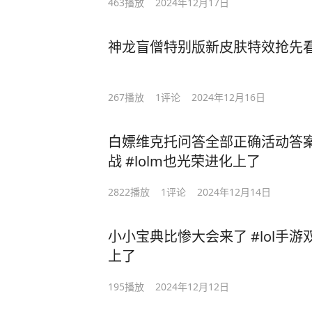
463
播放
2024年12月17日
神龙盲僧特别版新皮肤特效抢先看 
267
播放
1
评论
2024年12月16日
白嫖维克托问答全部正确活动答案攻
战 #lolm也光荣进化上了
2822
播放
1
评论
2024年12月14日
小小宝典比惨大会来了 #lol手游双
上了
195
播放
2024年12月12日