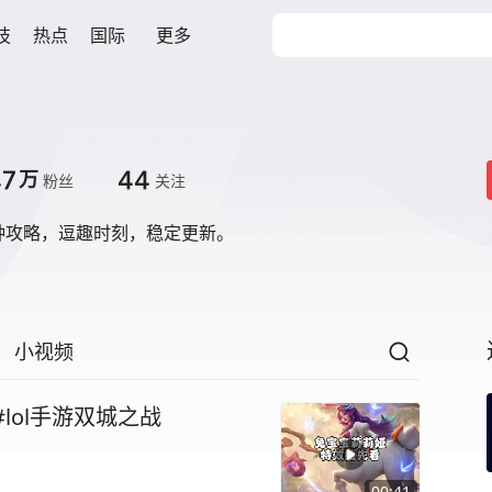
技
热点
国际
更多
.7
44
万
粉丝
关注
各种攻略，逗趣时刻，稳定更新。
小视频
lol手游双城之战
00:41