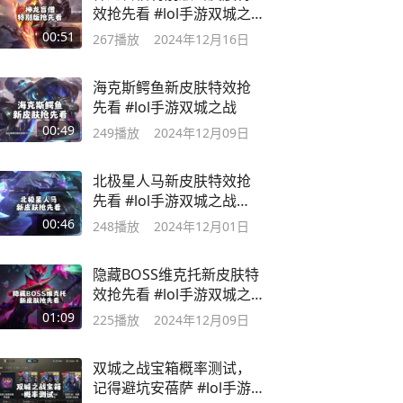
效抢先看 #lol手游双城之
战
00:51
267
播放
2024年12月16日
海克斯鳄鱼新皮肤特效抢
先看 #lol手游双城之战
00:49
249
播放
2024年12月09日
北极星人马新皮肤特效抢
先看 #lol手游双城之战
#lol手游双城皮肤
00:46
248
播放
2024年12月01日
隐藏BOSS维克托新皮肤特
效抢先看 #lol手游双城之
战
01:09
225
播放
2024年12月09日
双城之战宝箱概率测试，
记得避坑安蓓萨 #lol手游