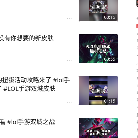
00:15
有没有你想要的新皮肤
00:55
蛋活动攻略来了 #lol手
了 #LOL手游双城皮肤
01:15
 #lol手游双城之战