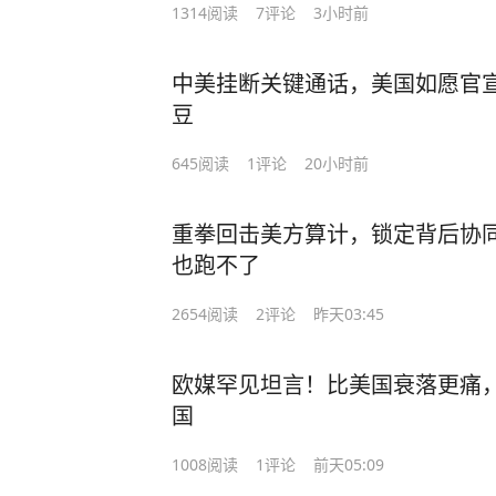
1314
阅读
7
评论
3小时前
中美挂断关键通话，美国如愿官宣
豆
645
阅读
1
评论
20小时前
重拳回击美方算计，锁定背后协
也跑不了
2654
阅读
2
评论
昨天03:45
欧媒罕见坦言！比美国衰落更痛
国
1008
阅读
1
评论
前天05:09