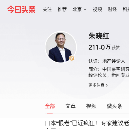
关注
推荐
北京
视频
财经
科
朱晓红
211.0
万
获赞
认证：
地产评论人
简介：
中国豪宅研
经评论员，新闻专
更多信息
全部
文章
视频
微头条
日本“恨老”已近疯狂！专家建议