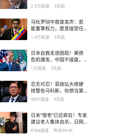
就别怪被美国打压
2.5万
阅读
5天前
马杜罗狱中首度发声：若
能重掌权力，愿意接受任
何对话
1.8万
阅读
5天前
日本自救走进困局！美债
危机爆发，中国不接盘，
全球资本坐等收割
1万
阅读
3天前
忍无可忍！菲政坛大佬硬
核警告马科斯，你想当第
二个乌克兰吗?
9857
阅读
3天前
日本“恨老”已近疯狂！专家
建议老人集体自杀，日网
友：完全同意
6764
阅读
昨天04:45