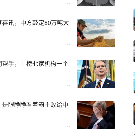
喜讯，中方敲定80万吨大
同帮手，上榜七家机构一个
，是眼睁睁看着霸主败给中