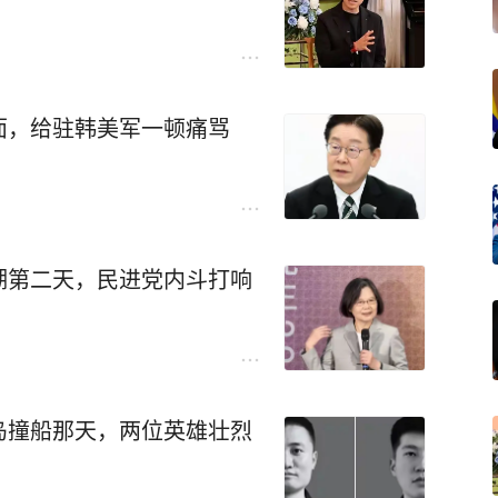
面，给驻韩美军一顿痛骂
湖第二天，民进党内斗打响
岛撞船那天，两位英雄壮烈