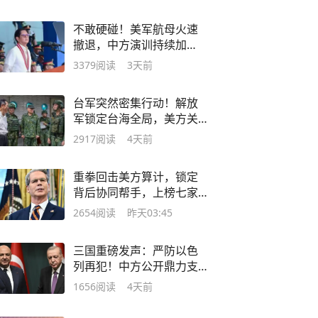
不敢硬碰！美军航母火速
撤退，中方演训持续加
码，结局太解气
3379
阅读
3天前
台军突然密集行动！解放
军锁定台海全局，美方关
键时刻紧急退让
2917
阅读
4天前
重拳回击美方算计，锁定
背后协同帮手，上榜七家
机构一个也跑不了
2654
阅读
昨天03:45
三国重磅发声：严防以色
列再犯！中方公开鼎力支
持
1656
阅读
4天前