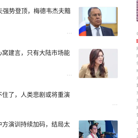
夫强势登顶，梅德韦杰夫黯
心窝建言，只有大陆市场能
不住了，人类悲剧或将重演
中方演训持续加码，结局太