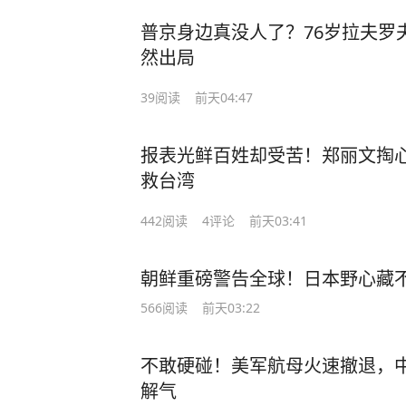
普京身边真没人了？76岁拉夫罗
然出局
39
阅读
前天04:47
报表光鲜百姓却受苦！郑丽文掏
救台湾
442
阅读
4
评论
前天03:41
朝鲜重磅警告全球！日本野心藏
566
阅读
前天03:22
不敢硬碰！美军航母火速撤退，
解气