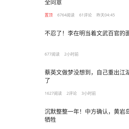
全同意
置顶
6764
阅读
61
评论
昨天04:45
不忍了！李在明当着文武百官的
677
阅读
2小时前
蔡英文做梦没想到，自己重出江
了
1627
阅读
2
评论
3小时前
沉默整整一年！中方确认，黄岩
牺牲