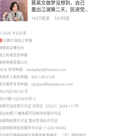
蔡英文做梦没想到，自己
重出江湖第二天，民进党
内斗打响了
1627
阅读
3小时前
©
2026
今日头条
扫黄打非网上举报
网络谣言曝光台
网上有害信息举报
侵权举报受理公示
MCN 专项举报：mcnjubao@toutiao.com
未成年人相关举报：400-140-2108
算法推荐专项举报：sfjubao@bytedance.com
京ICP证140141号
京ICP备12025439号-3
网络文化经营许可证 京网文〔2023〕3628-111号
营业执照
广播电视节目制作经营许可证
出版物经营许可证
营业性演出许可证
互联网新闻信息服务许可证 11220190002
药品医疗器械网络信息服务备案编号：（京）网药械信