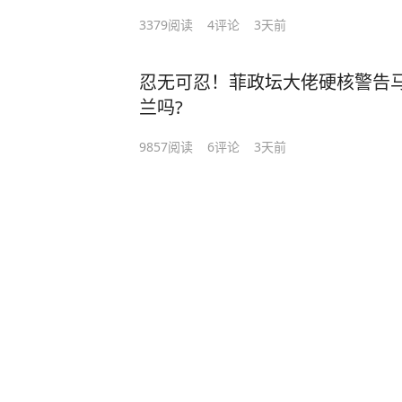
3379
阅读
4
评论
3天前
忍无可忍！菲政坛大佬硬核警告
兰吗?
9857
阅读
6
评论
3天前