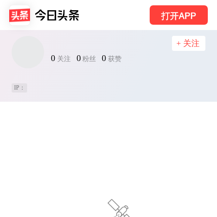
打开APP
+ 关注
0
0
0
关注
粉丝
获赞
IP：