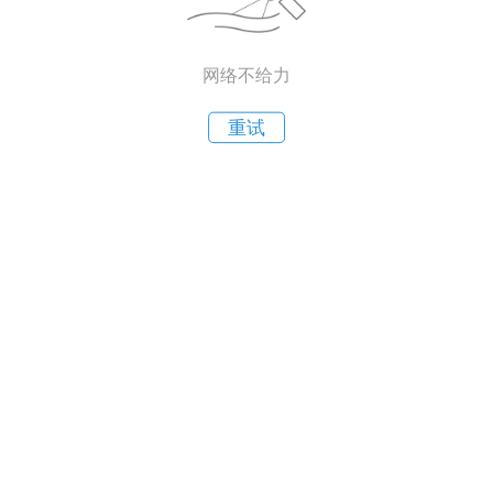
网络不给力
重试