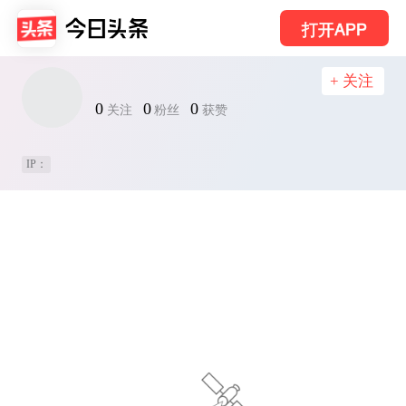
打开APP
+ 关注
0
0
0
关注
粉丝
获赞
IP：