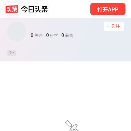
打开APP
+ 关注
0
0
0
关注
粉丝
获赞
IP：