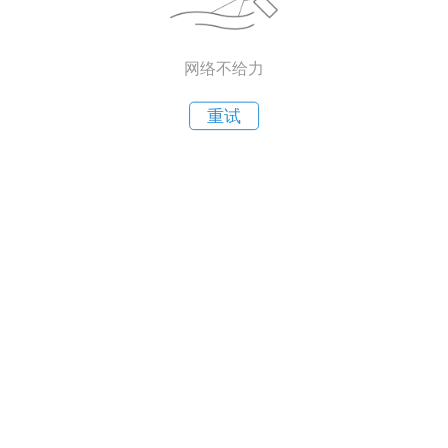
网络不给力
重试