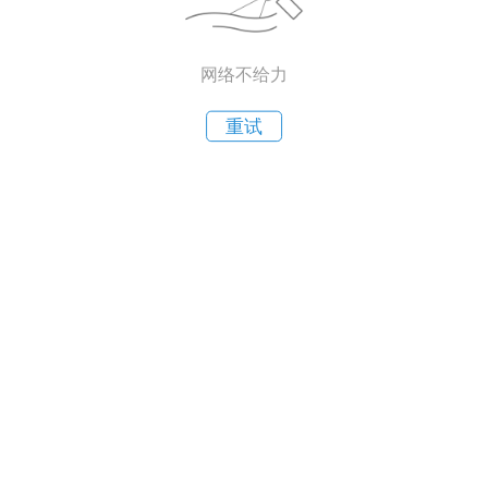
网络不给力
重试