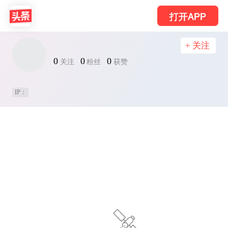
打开APP
+ 关注
0
0
0
关注
粉丝
获赞
IP：