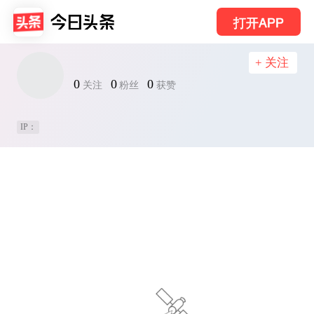
打开APP
+ 关注
0
0
0
关注
粉丝
获赞
IP：