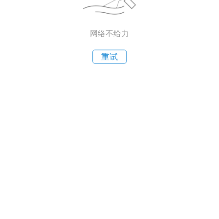
网络不给力
重试