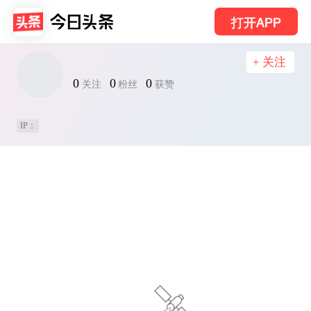
打开APP
+ 关注
0
0
0
关注
粉丝
获赞
IP：