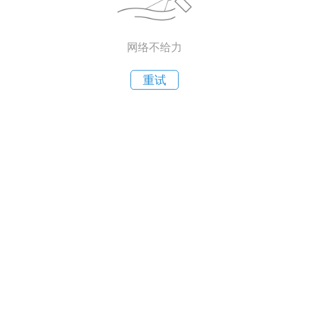
网络不给力
重试