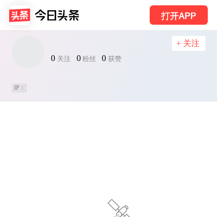
打开APP
+ 关注
0
0
0
关注
粉丝
获赞
IP：