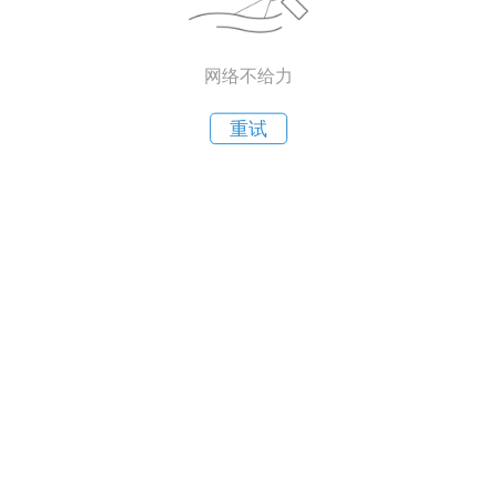
网络不给力
重试