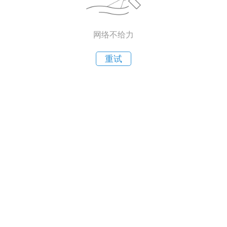
网络不给力
重试