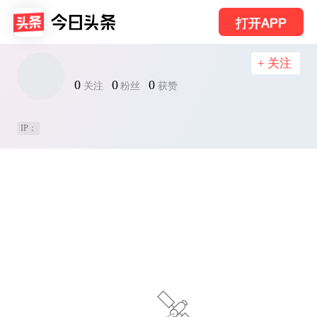
打开APP
+ 关注
0
0
0
关注
粉丝
获赞
IP：