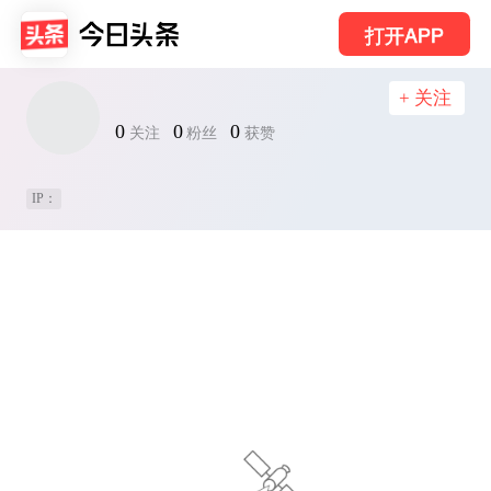
打开APP
+ 关注
0
0
0
关注
粉丝
获赞
IP：