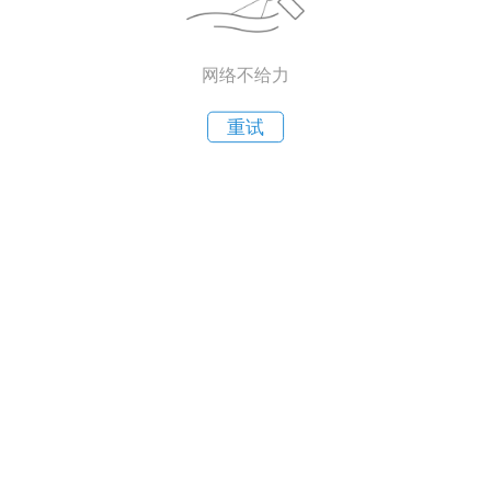
网络不给力
重试