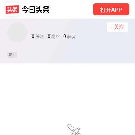
打开APP
+ 关注
0
0
0
关注
粉丝
获赞
IP：