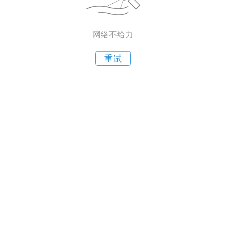
网络不给力
重试