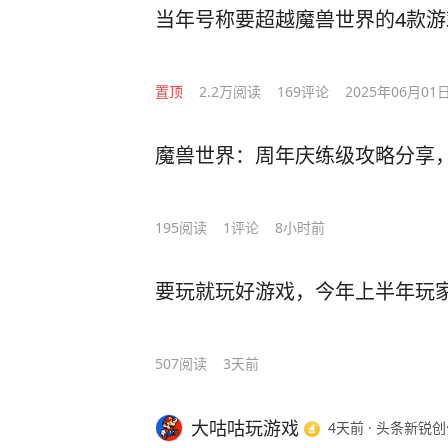
当年号称要超越魔兽世界的4款
置顶
2.2万
阅读
169
评论
2025年06月01
魔兽世界：周年庆练级攻略分享
195
阅读
1
评论
8小时前
要玩就玩好游戏，今年上半年玩
507
阅读
3天前
大咕咕玩游戏
4天前
·
头条新锐创