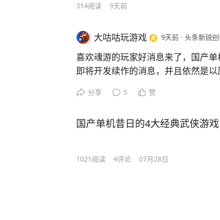
314
阅读
9天前
大咕咕玩游戏
9天前
·
头条新锐创
喜欢魂游的玩家好消息来了，国产单
即将开发续作的消息，并且依然是以
分享
5
赞
明末这款游戏也是一路坎坷，显示去
普通版错发豪华版奖励，游戏内恶意
国产单机昔日的4大经典武侠游
至一度掉到了多半差评。
之后随着多次更新之后游戏体验和优
1021
阅读
4
评论
07月28日
口碑导致了游戏销量未能达到预期，
游戏版权。
就当不少玩家都在为这款国产魂游感