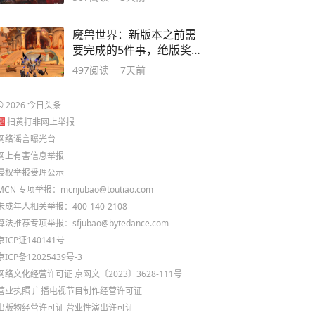
魔兽世界：新版本之前需
要完成的5件事，绝版奖励
一定要拿到手
497
阅读
7天前
©
2026
今日头条
扫黄打非网上举报
网络谣言曝光台
网上有害信息举报
侵权举报受理公示
MCN 专项举报：mcnjubao@toutiao.com
未成年人相关举报：400-140-2108
算法推荐专项举报：sfjubao@bytedance.com
京ICP证140141号
京ICP备12025439号-3
网络文化经营许可证 京网文〔2023〕3628-111号
营业执照
广播电视节目制作经营许可证
出版物经营许可证
营业性演出许可证