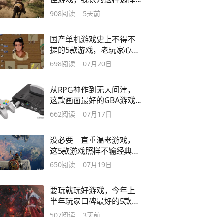
更合理
908
阅读
5天前
国产单机游戏史上不得不
提的5款游戏，老玩家心中
无法替代的情怀
698
阅读
07月20日
从RPG神作到无人问津，
这款画面最好的GBA游戏
是怎么凉的
662
阅读
07月17日
没必要一直重温老游戏，
这5款游戏照样不输经典神
作
650
阅读
07月19日
要玩就玩好游戏，今年上
半年玩家口碑最好的5款人
气大作
507
阅读
3天前