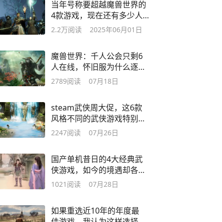
当年号称要超越魔兽世界的
4款游戏，现在还有多少人
在玩
2.2万
阅读
2025年06月01日
魔兽世界：千人公会只剩6
人在线，怀旧服为什么逐
渐没人玩了
2789
阅读
07月18日
steam武侠周大促，这6款
风格不同的武侠游戏特别
值得玩
2247
阅读
07月26日
国产单机昔日的4大经典武
侠游戏，如今的境遇却各
不相同
1021
阅读
07月28日
如果重选近10年的年度最
佳游戏，我认为这样选择