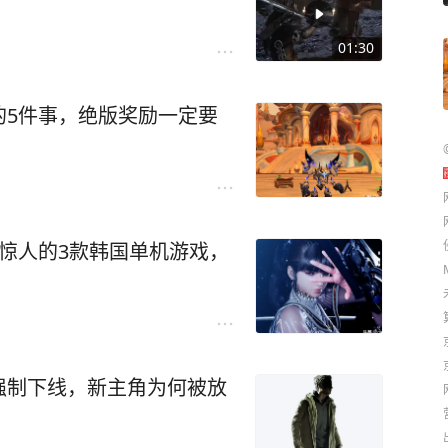
1年，不过目前完成的部分也
得入手的。
01:30
的5件事，绝版奖励一定要
惊人的3款韩国单机游戏，
强制下线，新主角为何被放