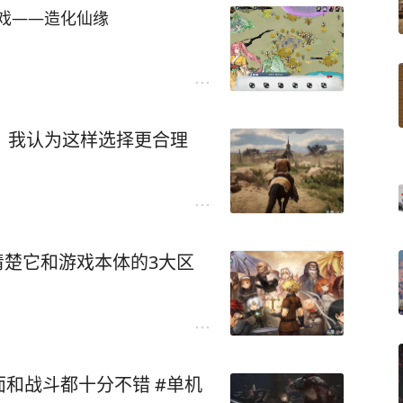
戏——造化仙缘
没有觅长生那么复杂，入门简
类似于半开放世界，各种野外
，我认为这样选择更合理
鉴了其他游戏，比如玩家能装
，丹田类似于别的游戏里的背
界提升以及各种道具可以不断
功法。
清楚它和游戏本体的3大区
对我胃口的，有早期修仙网文
白啥的，但是对于喜欢看修仙
近那种风格的。
和战斗都十分不错 #单机
支只做完了一条，另外两条根据