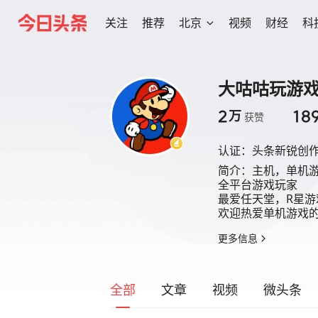
关注
推荐
北京
视频
财经
科
大咕咕玩游
2
18
万
获赞
认证：
头条新锐创
简介：
主机，单机游
全平台游戏玩家

最爱任天堂，R星游戏
欢迎热爱单机游戏
更多信息
全部
文章
视频
微头条