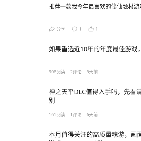
推荐一款我今年最喜欢的修仙题材游
这游戏战斗玩法类似于觅长生，但是
分享
1
1
单，功法搭配也浅显易懂，地图探索
的副本地牢也不少。
如果重选近10年的年度最佳游戏
游戏的不少机制其实可以看得出来借
备的功法数量取决于自身丹田的大小
908
阅读
2
评论
5天前
包，一开始只有很小的空间，随着境
扩充丹田，后期就能装备越来越多的
神之天平DLC值得入手吗，先看
别
剧情也是我玩过的修仙题材游戏里最
的味道，虽然说没有高质量的剧情对
161
阅读
1
评论
6天前
网文的玩家来说这游戏的剧情是最接
本月值得关注的高质量魂游，画面
目前游戏只有EA版本，3条主线分