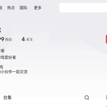
技
热点
国际
更多
戏
99
4
粉丝
关注
作者
戏爱好者



的小伙伴一起交流
合集