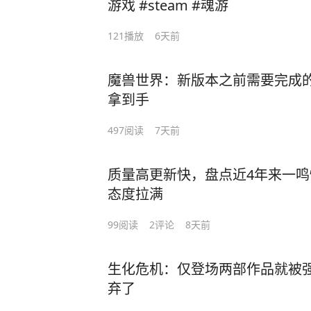
游戏 #steam #魂游
官方发的更新计划可能还得等半年到
足够玩上20~30小时了，还是相当值
121
播放
6天前
魔兽世界：新版本之前需要完成
拿到手
497
阅读
7天前
质量高更新快，盘点近4年来一鸣
态度拉满
99
阅读
2
评论
8天前
生化危机：仅登场两部作品就被
弃了