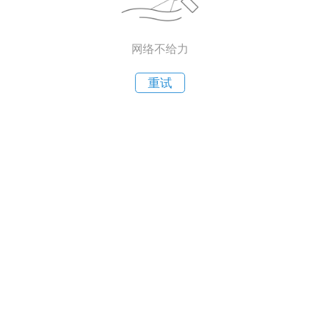
网络不给力
重试