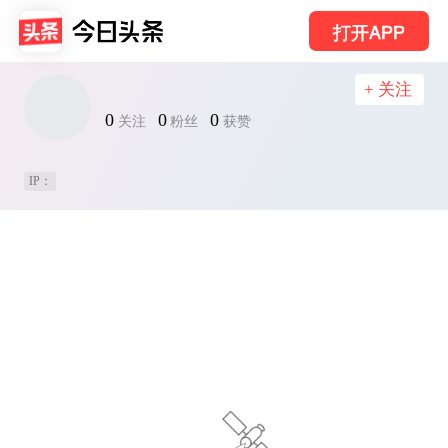
打开APP
+ 关注
0
0
0
关注
粉丝
获赞
IP：