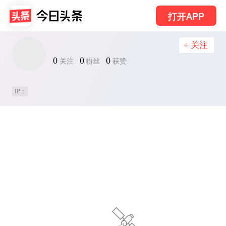
打开APP
+ 关注
0
0
0
关注
粉丝
获赞
IP：