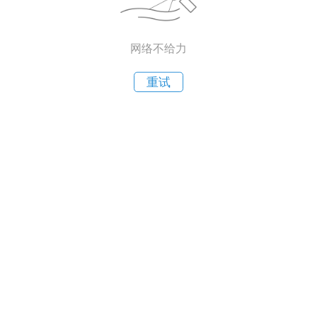
网络不给力
重试