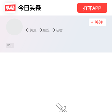
打开APP
+ 关注
0
0
0
关注
粉丝
获赞
IP：