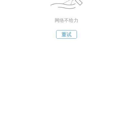
网络不给力
重试