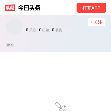
打开APP
+ 关注
0
0
0
关注
粉丝
获赞
IP：