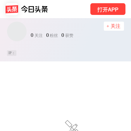
打开APP
+ 关注
0
0
0
关注
粉丝
获赞
IP：