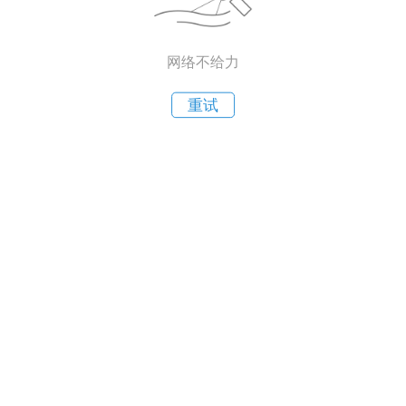
网络不给力
重试