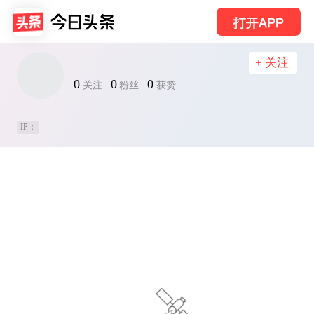
打开APP
+ 关注
0
0
0
关注
粉丝
获赞
IP：