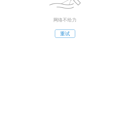
网络不给力
重试