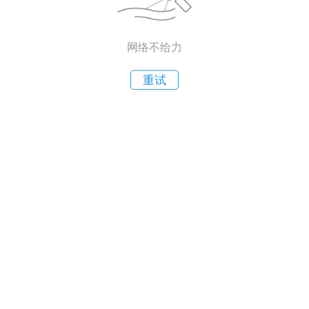
网络不给力
重试