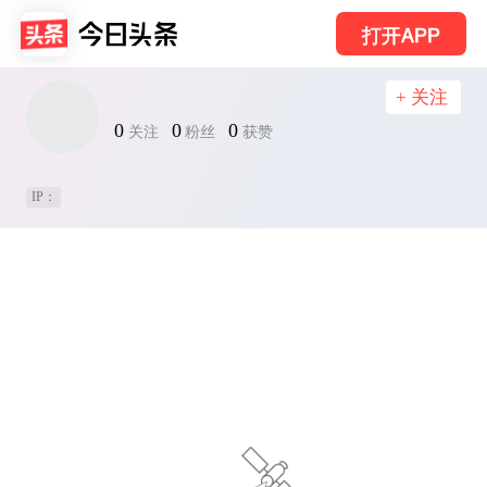
打开APP
+ 关注
0
0
0
关注
粉丝
获赞
IP：