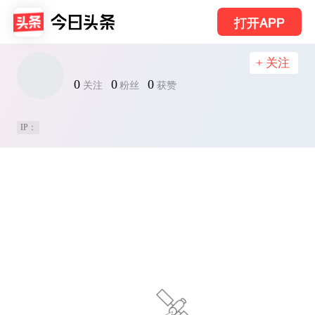
打开APP
+ 关注
0
0
0
关注
粉丝
获赞
IP：