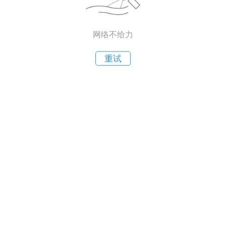
网络不给力
重试