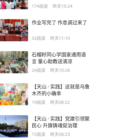
174
阅读
昨天10:24
作业写完了 作息调过来了
32
阅读
昨天11:10
石榴籽同心学国家通用语
言 童心助教送清凉
24
阅读
昨天10:26
【天山 · 实践】这就是乌鲁
木齐的小确幸
19
阅读
昨天08:22
【天山 · 实践】党建引领聚
民心 升旗铸魂促治理
15
阅读
昨天08:23