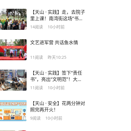
【天山 · 实践】走，去院子
里上课！南湾街这场“书记
沙龙”，把课堂搬到了微改
14
阅读
10小时前
造现场
文艺进军营 共话鱼水情
11
阅读
昨天10:25
【天山 · 实践】签下“责任
书”，亮出“文明范”！大小
西门商圈这场签约，商户
11
阅读
10小时前
们都来了
【天山 · 安全】花两分钟对
照完再开火！
9
阅读
10小时前