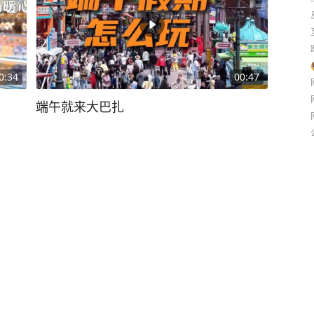
0:34
00:47
端午就来大巴扎
40
播放
06月17日
2:00
01:01