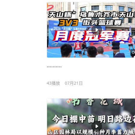
0
..........
43
播放
07月21日