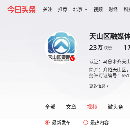
关注
推荐
北京
视频
财经
科
天山区融媒
23
1
万
获赞
认证：
乌鲁木齐天
简介：
介绍天山区
务许可证编号：65120
更多信息
全部
文章
视频
微头条
最新发布
最热内容