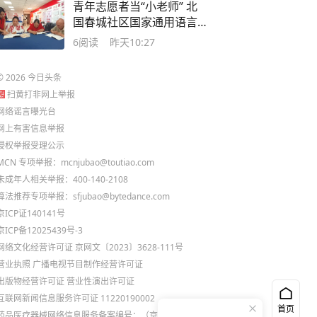
青年志愿者当“小老师” 北
国春城社区国家通用语言
课堂开课了
6
阅读
昨天10:27
©
2026
今日头条
扫黄打非网上举报
网络谣言曝光台
网上有害信息举报
侵权举报受理公示
MCN 专项举报：mcnjubao@toutiao.com
未成年人相关举报：400-140-2108
算法推荐专项举报：sfjubao@bytedance.com
京ICP证140141号
京ICP备12025439号-3
网络文化经营许可证 京网文〔2023〕3628-111号
营业执照
广播电视节目制作经营许可证
出版物经营许可证
营业性演出许可证
互联网新闻信息服务许可证 11220190002
首页
药品医疗器械网络信息服务备案编号：（京）网药械信