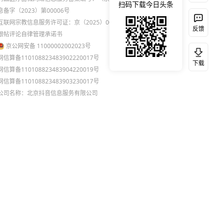
扫码下载今日头条
息备字（2023）第00006号
互联网宗教信息服务许可证：京（2025）0000021
反馈
跟帖评论自律管理承诺书
京公网安备 11000002002023号
网信算备110108823483902220017号
下载
网信算备110108823483904220019号
网信算备110108823483903230017号
公司名称：北京抖音信息服务有限公司