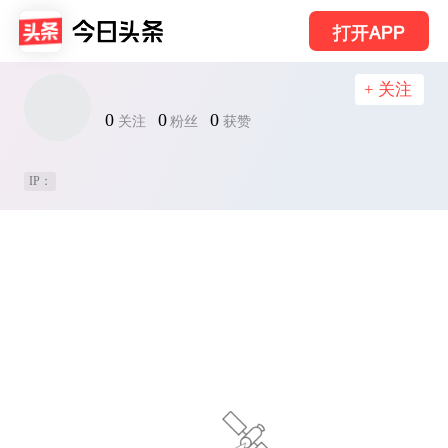
打开APP
+ 关注
0
0
0
关注
粉丝
获赞
IP：