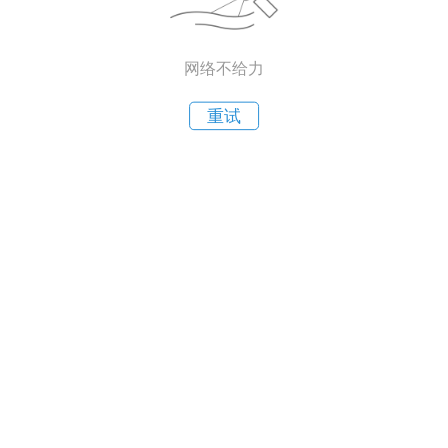
网络不给力
重试