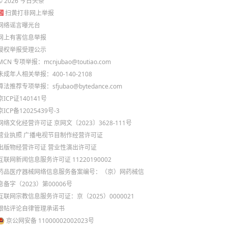
©
2026
今日头条
扫黄打非网上举报
网络谣言曝光台
网上有害信息举报
侵权举报受理公示
MCN 专项举报：mcnjubao@toutiao.com
未成年人相关举报：400-140-2108
算法推荐专项举报：sfjubao@bytedance.com
京ICP证140141号
京ICP备12025439号-3
网络文化经营许可证 京网文〔2023〕3628-111号
营业执照
广播电视节目制作经营许可证
出版物经营许可证
营业性演出许可证
互联网新闻信息服务许可证 11220190002
药品医疗器械网络信息服务备案编号：（京）网药械信
息备字（2023）第00006号
互联网宗教信息服务许可证：京（2025）0000021
跟帖评论自律管理承诺书
京公网安备 11000002002023号