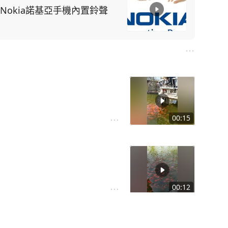
声 Nokia諾基亞手機內置鈴聲
00:15
00:12