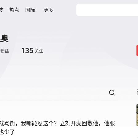
技
热点
国际
更多
里奥
135
粉丝
关注
就骂街，我哪能忍这个？立刻开麦回敬他，他服
也少了