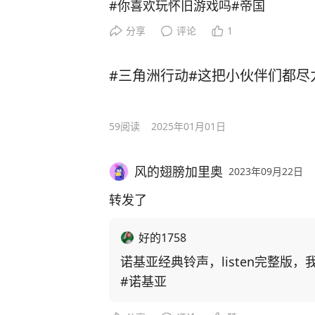
#你喜欢玩怀旧游戏吗#帝国
分享
评论
1
#三角洲行动#这把小伙伴们都尽
59
阅读
2025年01月01日
风的翅膀加里奥
2023年09月22日
转发了
好的1758
诺基亚经典铃声，listen完整版
#诺基亚