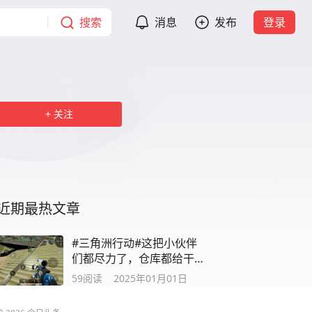
搜索
消息
发布
登录
关注
近期最热文章
#三角洲行动#这把小伙伴
们都尽力了，仓库都给干
塌了
59
阅读
2025年01月01日