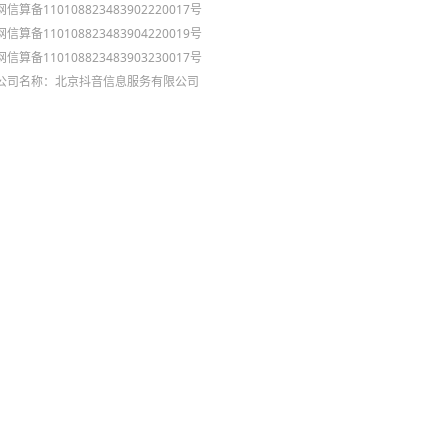
网信算备110108823483902220017号
网信算备110108823483904220019号
网信算备110108823483903230017号
公司名称：北京抖音信息服务有限公司