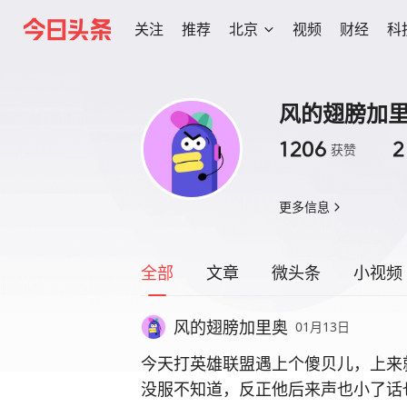
关注
推荐
北京
视频
财经
科
风的翅膀加
1206
2
获赞
更多信息
全部
文章
微头条
小视频
风的翅膀加里奥
01月13日
今天打英雄联盟遇上个傻贝儿，上来
没服不知道，反正他后来声也小了话